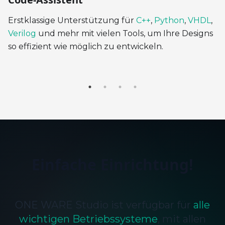
en
Erstklassige Unterstützung für
C++
,
Python
,
VHDL
,
R
Verilog
und mehr mit vielen Tools, um Ihre Designs
H
so effizient wie möglich zu entwickeln.
a
u
Einfache Einrichtung!
ONE WARE Studio ist verfügbar für
alle
wichtigen Betriebssysteme
,
mit allen