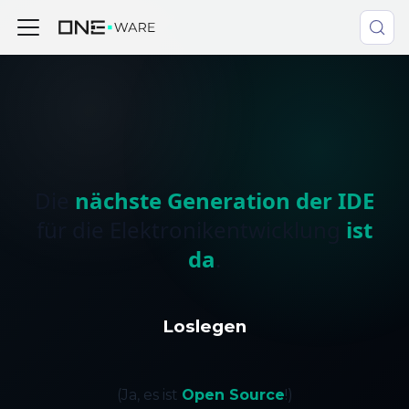
Die
nächste Generation der IDE
für die Elektronikentwicklung
ist
da
.
Loslegen
(
Ja, es ist
Open Source
!)